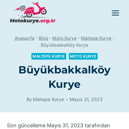
Skip
to
content
Anasayfa
-
Blog
-
Moto Kurye
-
Maltepe Kurye
-
Büyükbakkalköy Kurye
MALTEPE KURYE
MOTO KURYE
Büyükbakkalköy
Kurye
By
Maltepe Kurye
Mayıs 31, 2023
Son güncelleme Mayıs 31, 2023 tarafından