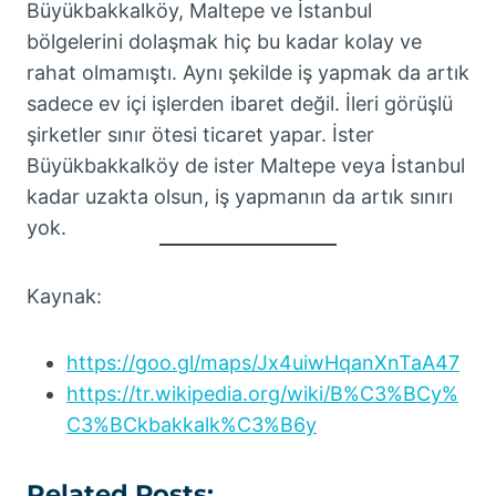
Büyükbakkalköy, Maltepe ve İstanbul
bölgelerini dolaşmak hiç bu kadar kolay ve
rahat olmamıştı. Aynı şekilde iş yapmak da artık
sadece ev içi işlerden ibaret değil. İleri görüşlü
şirketler sınır ötesi ticaret yapar. İster
Büyükbakkalköy de ister Maltepe veya İstanbul
kadar uzakta olsun, iş yapmanın da artık sınırı
yok.
Kaynak:
https://goo.gl/maps/Jx4uiwHqanXnTaA47
https://tr.wikipedia.org/wiki/B%C3%BCy%
C3%BCkbakkalk%C3%B6y
Related Posts: